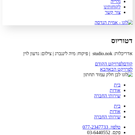
גלריה
לקוחותינו
צור קשר
דטוריוס
אדריכלות: studio.nok | פיקוח: מיה ליננברג | צילום: גדעון לוין
קודם
לפרויקט הקודם
לפרויקט הבא
הבא
בית
אודות
שירותי החברה
בית
אודות
שירותי החברה
טלפון. 077-2347733
פקס. 03-6440552