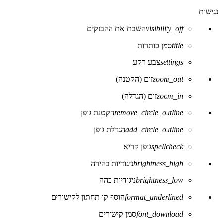
נגישות
visibility_off
השבת את ההבזקים
title
סמן כותרות
settings
צבע רקע
zoom_out
זום (הקטנה)
zoom_in
זום (הגדלה)
remove_circle_outline
הקטנת גופן
add_circle_outline
הגדלת גופן
spellcheck
גופן קריא
brightness_high
ניגודיות בהירה
brightness_low
ניגודיות כהה
format_underlined
הוסף קו תחתון לקישורים
font_download
סמן קישורים