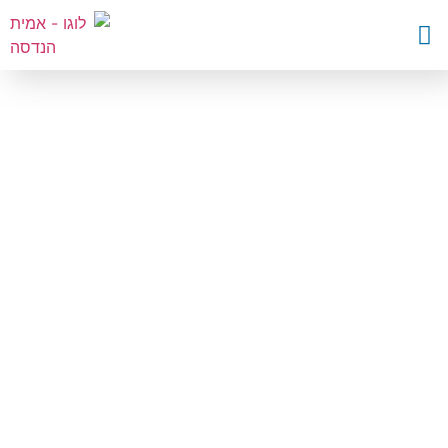
השבת את ההבזקים
visibility_off
סמן כותרות
title
צבע רקע
settings
זום (הקטנה)
zoom_out
זום (הגדלה)
zoom_in
הקטנת גופן
remove_circle_outline
הגדלת גופן
add_circle_outline
גופן קריא
spellcheck
ניגודיות בהירה
brightness_high
ניגודיות כהה
brightness_low