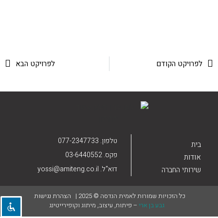
הוסף קו תחתון לקישורים
format_underlined
סמן קישורים
font_download
לאפס את כל האפשרויות
cached
לפרויקט הקודם
לפרויקט הבא
טלפון. 077-2347733
בית
פקס. 03-6440552
אודות
דוא"ל. yossi@amiteng.co.il
שירותי החברה
כל הזכויות שמורות לאמית הנדסה © 2025 |
הצהרת נגישות
גבע בן ארי
– פיתוח, עיצוב, מיתוג וקופירייטינג