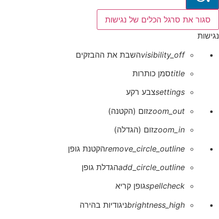
סגור את סרגל הכלים של נגישות
נגישות
visibility_off
השבת את ההבזקים
title
סמן כותרות
settings
צבע רקע
zoom_out
זום (הקטנה)
zoom_in
זום (הגדלה)
remove_circle_outline
הקטנת גופן
add_circle_outline
הגדלת גופן
spellcheck
גופן קריא
brightness_high
ניגודיות בהירה