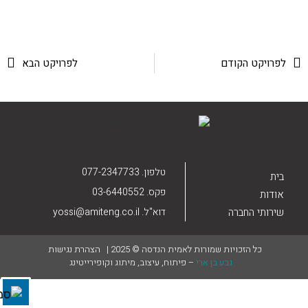
הוסף קו תחתון לקישורים
format_underlined
סמן קישורים
font_download
לאפס את כל האפשרויות
לפרויקט הקודם
לפרויקט הבא
cached
טלפון. 077-2347733
בית
פקס. 03-6440552
אודות
דוא"ל. yossi@amiteng.co.il
שירותי החברה
כל הזכויות שמורות לאמית הנדסה © 2025 |
הצהרת נגישות
גבע בן ארי
– פיתוח, עיצוב, מיתוג וקופירייטינג