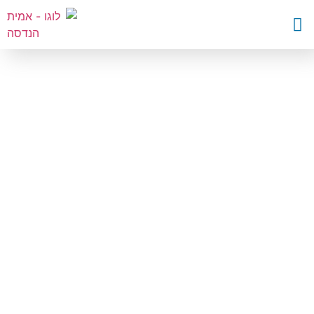
השבת את ההבזקים
visibility_off
סמן כותרות
title
צבע רקע
settings
זום (הקטנה)
zoom_out
זום (הגדלה)
zoom_in
הקטנת גופן
remove_circle_outline
הגדלת גופן
add_circle_outline
גופן קריא
spellcheck
ניגודיות בהירה
brightness_high
ניגודיות כהה
brightness_low