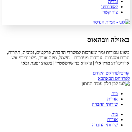
גלריה
לקוחותינו
צור קשר
באזילה וובהאוס
ביצוע עבודות גמר ומערכות למשרדי החברה, פרקטים, זכוכית, תקרות,
נגרות ומסגרות. עבודות מערכות – חשמל, מיזוג אוויר, גילוי וכיבוי אש.
אדריכלית:
מרין אלי
| פיקוח:
בני שרפשטיין
| צלמת:
יפעת גבאי
קודם
לפרויקט הקודם
לפרויקט הבא
הבא
בית
אודות
שירותי החברה
בית
אודות
שירותי החברה