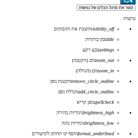
סגור את סרגל הכלים של נגישות
נגישות
visibility_off
השבת את ההבזקים
title
סמן כותרות
settings
צבע רקע
zoom_out
זום (הקטנה)
zoom_in
זום (הגדלה)
remove_circle_outline
הקטנת גופן
add_circle_outline
הגדלת גופן
spellcheck
גופן קריא
brightness_high
ניגודיות בהירה
brightness_low
ניגודיות כהה
format_underlined
הוסף קו תחתון לקישורים