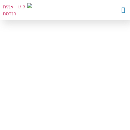
השבת את ההבזקים
visibility_off
סמן כותרות
title
צבע רקע
settings
זום (הקטנה)
zoom_out
זום (הגדלה)
zoom_in
הקטנת גופן
remove_circle_outline
הגדלת גופן
add_circle_outline
גופן קריא
spellcheck
ניגודיות בהירה
brightness_high
ניגודיות כהה
brightness_low
הוסף קו תחתון לקישורים
format_underlined