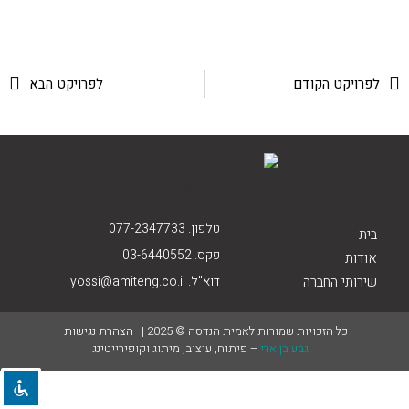
הוסף קו תחתון לקישורים
format_underlined
סמן קישורים
font_download
לאפס את כל האפשרויות
לפרויקט הקודם
לפרויקט הבא
cached
טלפון. 077-2347733
בית
פקס. 03-6440552
אודות
דוא"ל. yossi@amiteng.co.il
שירותי החברה
כל הזכויות שמורות לאמית הנדסה © 2025 |
הצהרת נגישות
גבע בן ארי
– פיתוח, עיצוב, מיתוג וקופירייטינג