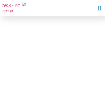
השבת את ההבזקים
visibility_off
סמן כותרות
title
צבע רקע
settings
זום (הקטנה)
zoom_out
זום (הגדלה)
zoom_in
הקטנת גופן
remove_circle_outline
הגדלת גופן
add_circle_outline
גופן קריא
spellcheck
ניגודיות בהירה
brightness_high
ניגודיות כהה
brightness_low